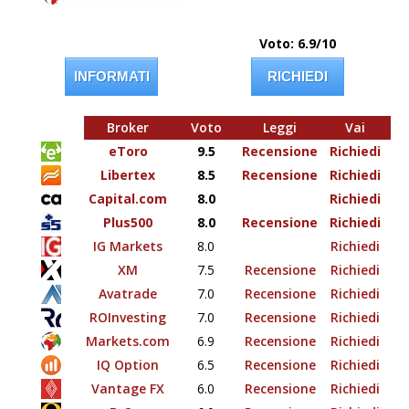
Voto: 6.9/10
INFORMATI
RICHIEDI
Broker
Voto
Leggi
Vai
eToro
9.5
Recensione
Richiedi
Libertex
8.5
Recensione
Richiedi
Capital.com
8.0
Richiedi
Plus500
8.0
Recensione
Richiedi
IG Markets
8.0
Richiedi
XM
7.5
Recensione
Richiedi
Avatrade
7.0
Recensione
Richiedi
ROInvesting
7.0
Recensione
Richiedi
Markets.com
6.9
Recensione
Richiedi
IQ Option
6.5
Recensione
Richiedi
Vantage FX
6.0
Recensione
Richiedi