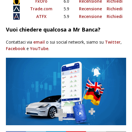
FxOro
6.0
Recensione
Richiedi
Trade.com
5.9
Recensione
Richiedi
ATFX
5.9
Recensione
Richiedi
Vuoi chiedere qualcosa a Mr Banca?
Contattaci via
email
o sui social network, siamo su
Twitter
,
Facebook
e
YouTube
.