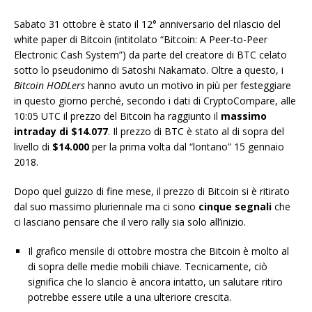
Sabato 31 ottobre è stato il 12° anniversario del rilascio del
white paper di Bitcoin (intitolato “Bitcoin: A Peer-to-Peer
Electronic Cash System”) da parte del creatore di BTC celato
sotto lo pseudonimo di Satoshi Nakamato. Oltre a questo, i
Bitcoin HODLers
hanno avuto un motivo in più per festeggiare
in questo giorno perché, secondo i dati di CryptoCompare, alle
10:05 UTC il prezzo del Bitcoin ha raggiunto il
massimo
intraday di $14.077
. Il prezzo di BTC è stato al di sopra del
livello di
$14.000
per la prima volta dal “lontano” 15 gennaio
2018.
Dopo quel guizzo di fine mese, il prezzo di Bitcoin si è ritirato
dal suo massimo pluriennale ma ci sono
cinque segnali
che
ci lasciano pensare che il vero rally sia solo all’inizio.
Il grafico mensile di ottobre mostra che Bitcoin è molto al
di sopra delle medie mobili chiave. Tecnicamente, ciò
significa che lo slancio è ancora intatto, un salutare ritiro
potrebbe essere utile a una ulteriore crescita.