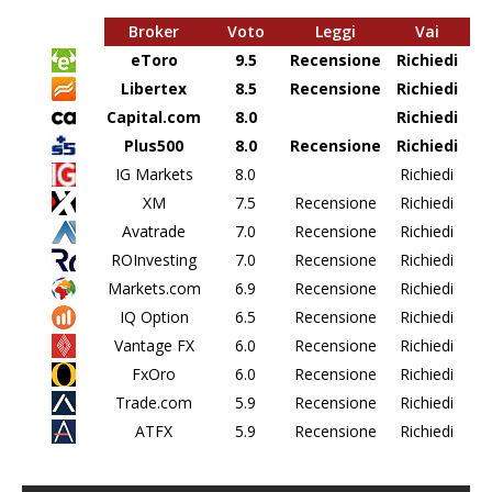
Broker
Voto
Leggi
Vai
eToro
9.5
Recensione
Richiedi
Libertex
8.5
Recensione
Richiedi
Capital.com
8.0
Richiedi
Plus500
8.0
Recensione
Richiedi
IG Markets
8.0
Richiedi
XM
7.5
Recensione
Richiedi
Avatrade
7.0
Recensione
Richiedi
ROInvesting
7.0
Recensione
Richiedi
Markets.com
6.9
Recensione
Richiedi
IQ Option
6.5
Recensione
Richiedi
Vantage FX
6.0
Recensione
Richiedi
FxOro
6.0
Recensione
Richiedi
Trade.com
5.9
Recensione
Richiedi
ATFX
5.9
Recensione
Richiedi