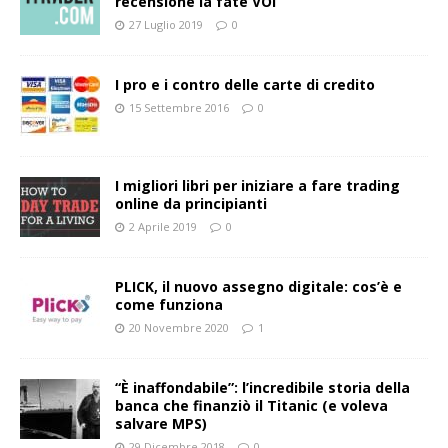
recensione la fate VOI
27 Luglio 2019
0
I pro e i contro delle carte di credito
15 Settembre 2016
0
I migliori libri per iniziare a fare trading
online da principianti
2 Aprile 2019
0
PLICK, il nuovo assegno digitale: cos’è e
come funziona
20 Novembre 2020
1
“È inaffondabile”: l’incredibile storia della
banca che finanziò il Titanic (e voleva
salvare MPS)
29 Dicembre 2018
0