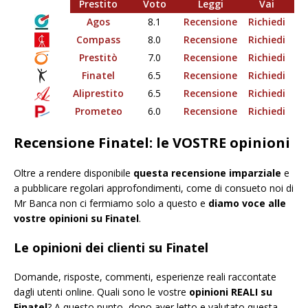
Prestito
Voto
Leggi
Vai
Agos
8.1
Recensione
Richiedi
Compass
8.0
Recensione
Richiedi
Prestitò
7.0
Recensione
Richiedi
Finatel
6.5
Recensione
Richiedi
Aliprestito
6.5
Recensione
Richiedi
Prometeo
6.0
Recensione
Richiedi
Recensione Finatel: le VOSTRE opinioni
Oltre a rendere disponibile
questa recensione imparziale
e
a pubblicare regolari approfondimenti, come di consueto noi di
Mr Banca non ci fermiamo solo a questo e
diamo voce alle
vostre opinioni su Finatel
.
Le opinioni dei clienti su Finatel
Domande, risposte, commenti, esperienze reali raccontate
dagli utenti online. Quali sono le vostre
opinioni REALI su
Finatel
? A questo punto, dopo aver letto e valutato questa