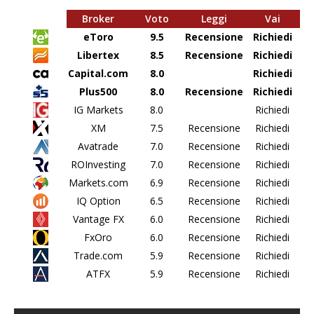
Broker
Voto
Leggi
Vai
eToro
9.5
Recensione
Richiedi
Libertex
8.5
Recensione
Richiedi
Capital.com
8.0
Richiedi
Plus500
8.0
Recensione
Richiedi
IG Markets
8.0
Richiedi
XM
7.5
Recensione
Richiedi
Avatrade
7.0
Recensione
Richiedi
ROInvesting
7.0
Recensione
Richiedi
Markets.com
6.9
Recensione
Richiedi
IQ Option
6.5
Recensione
Richiedi
Vantage FX
6.0
Recensione
Richiedi
FxOro
6.0
Recensione
Richiedi
Trade.com
5.9
Recensione
Richiedi
ATFX
5.9
Recensione
Richiedi