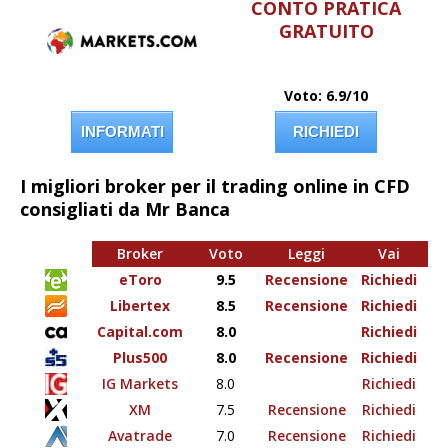
CONTO PRATICA
GRATUITO
Voto: 6.9/10
INFORMATI
RICHIEDI
I migliori broker per il trading online in CFD
consigliati da Mr Banca
Broker
Voto
Leggi
Vai
eToro
9.5
Recensione
Richiedi
Libertex
8.5
Recensione
Richiedi
Capital.com
8.0
Richiedi
Plus500
8.0
Recensione
Richiedi
IG Markets
8.0
Richiedi
XM
7.5
Recensione
Richiedi
Avatrade
7.0
Recensione
Richiedi