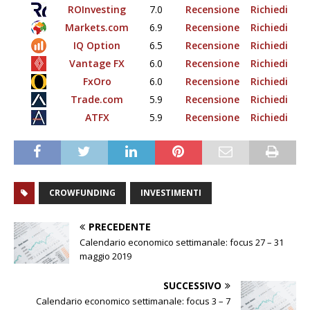
ROInvesting
7.0
Recensione
Richiedi
Markets.com
6.9
Recensione
Richiedi
IQ Option
6.5
Recensione
Richiedi
Vantage FX
6.0
Recensione
Richiedi
FxOro
6.0
Recensione
Richiedi
Trade.com
5.9
Recensione
Richiedi
ATFX
5.9
Recensione
Richiedi
CROWFUNDING
INVESTIMENTI
PRECEDENTE
Calendario economico settimanale: focus 27 – 31
maggio 2019
SUCCESSIVO
Calendario economico settimanale: focus 3 – 7