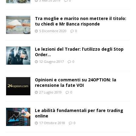
3 Marzo 2019
0
Tra moglie e marito non mettere il titolo:
tu chiedi e Mr Banca risponde
5 Dicembre 2020
0
Le lezioni del Trader: l’utilizzo degli Stop
Order…
12 Giugno 2017
0
Opinioni e commenti su 24OPTION: la
recensione la fate VOI
27 Luglio 2019
0
Le abilità fondamentali per fare trading
online
17 Ottobre 2018
0