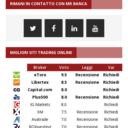
RIMANI IN CONTATTO CON MR BANCA
MIGLIORI SITI TRADING ONLINE
Broker
Voto
Leggi
Vai
eToro
9.5
Recensione
Richiedi
Libertex
8.5
Recensione
Richiedi
Capital.com
8.0
Richiedi
Plus500
8.0
Recensione
Richiedi
IG Markets
8.0
Richiedi
XM
7.5
Recensione
Richiedi
Avatrade
7.0
Recensione
Richiedi
ROInvesting
7.0
Recensione
Richiedi